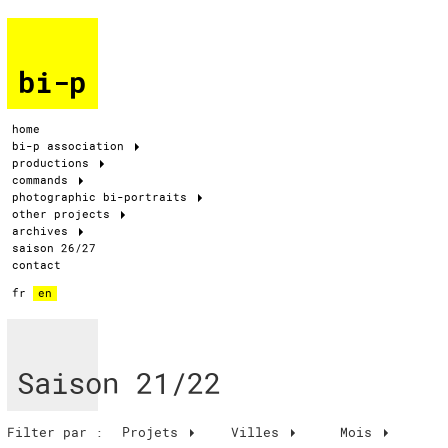
bi-p
home
bi-p association
productions
commands
photographic bi-portraits
other projects
archives
saison 26/27
contact
fr
en
Saison 21/22
Filter par :
Projets
Villes
Mois
Mois