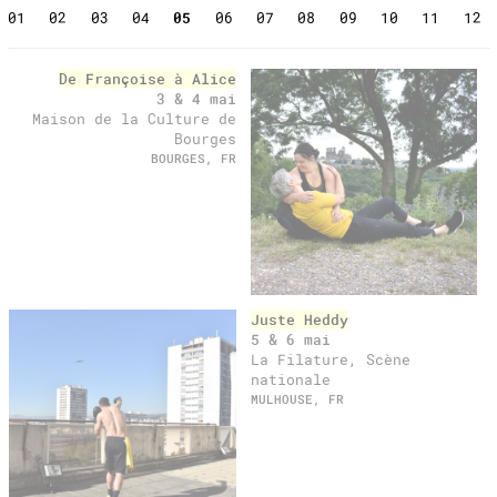
01
02
03
04
05
06
07
08
09
10
11
12
past
De Françoise à Alice
3 & 4 mai
Maison de la Culture de
Bourges
BOURGES, FR
Juste Heddy
5 & 6 mai
La Filature, Scène
nationale
MULHOUSE, FR