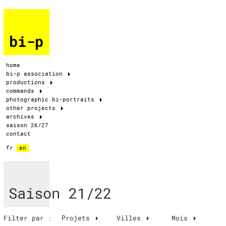
bi-p
home
bi-p association
productions
commands
photographic bi-portraits
other projects
archives
saison 26/27
contact
fr
en
Saison 21/22
Filter par :
Projets
Villes
Mois
Mois