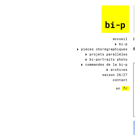
bi-p
accueil
M
bi-p
pièces chorégraphiques
projets parallèles
bi-portraits photo
commandes de la bi-p
archives
saison 26/27
contact
en
fr