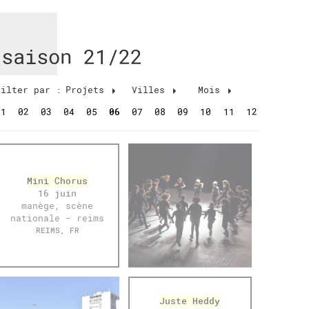
saison 21/22
Filter par :
Projets
Villes
Mois
ois
01
02
03
04
05
06
07
08
09
10
11
12
past
Mini Chorus
16 juin
manège, scène
nationale - reims
REIMS, FR
Juste Heddy